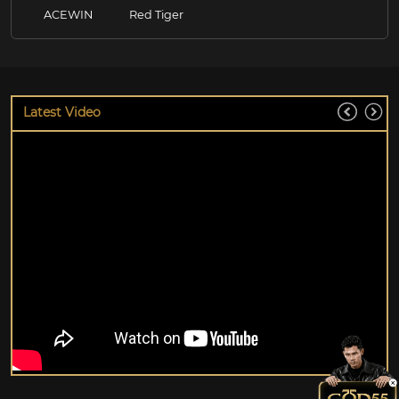
ACEWIN
Red Tiger
Latest Video