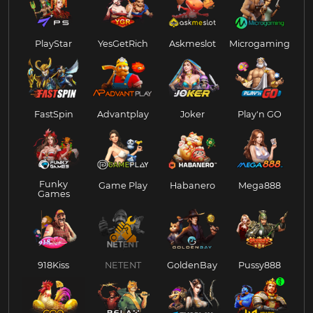
PlayStar
YesGetRich
Askmeslot
Microgaming
FastSpin
Advantplay
Joker
Play'n GO
Funky
Game Play
Habanero
Mega888
Games
918Kiss
NETENT
GoldenBay
Pussy888
ថ្មី