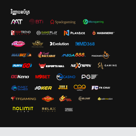
វិញ្ញាបនប័ត្រ